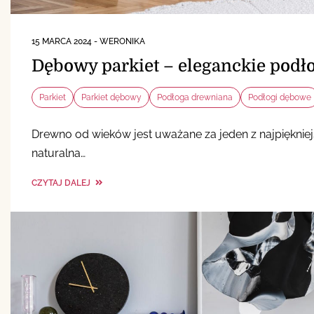
15 MARCA 2024
-
WERONIKA
Dębowy parkiet – eleganckie podł
Parkiet
Parkiet dębowy
Podłoga drewniana
Podłogi dębowe
Drewno od wieków jest uważane za jeden z najpięknie
naturalna…
CZYTAJ DALEJ