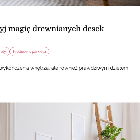
ryj magię drewnianych desek
iety
Producent parkietu
m wykończenia wnętrza, ale również prawdziwym dziełem