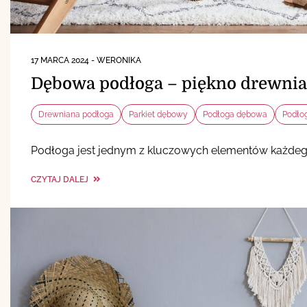
17 MARCA 2024
-
WERONIKA
Dębowa podłoga – piękno drewnia
Drewniana podłoga
Parkiet dębowy
Podłoga dębowa
Podło
Podłoga jest jednym z kluczowych elementów każdego 
CZYTAJ DALEJ