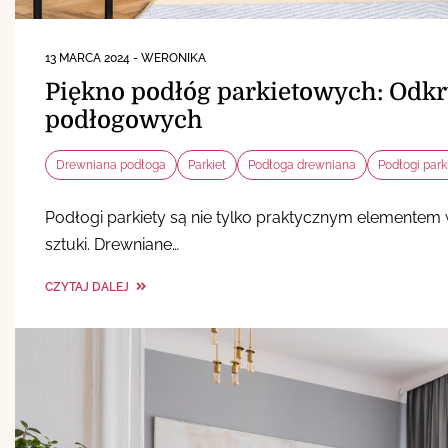
13 MARCA 2024
-
WERONIKA
Piękno podłóg parkietowych: Odk
podłogowych
Drewniana podłoga
Parkiet
Podłoga drewniana
Podłogi park
Podłogi parkiety są nie tylko praktycznym elemente
sztuki. Drewniane…
CZYTAJ DALEJ