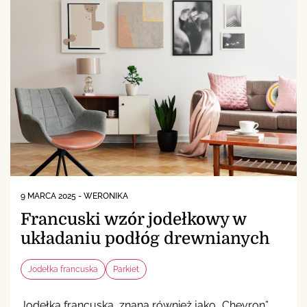
9 MARCA 2025
-
WERONIKA
Francuski wzór jodełkowy w
układaniu podłóg drewnianych
Jodełka francuska
Parkiet
Jodełka francuska, znana również jako „Chevron”