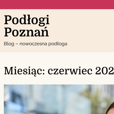
Skip
to
content
Podłogi
Poznań
Blog – nowoczesna podłoga
Miesiąc:
czerwiec 20