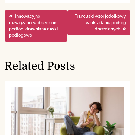
Nawigacja
Innowacyjne
Francuski wzór jodełkowy
rozwiązania w dziedzinie
w układaniu podłóg
wpisu
podłóg: drewniane deski
drewnianych
podłogowe
Related Posts