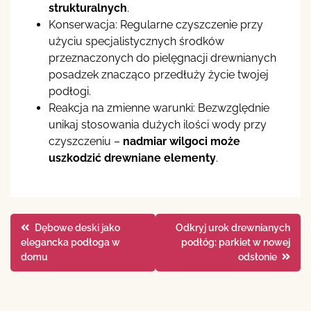
strukturalnych
.
Konserwacja: Regularne czyszczenie przy
użyciu specjalistycznych środków
przeznaczonych do pielęgnacji drewnianych
posadzek znacząco przedłuży życie twojej
podłogi.
Reakcja na zmienne warunki: Bezwzględnie
unikaj stosowania dużych ilości wody przy
czyszczeniu –
nadmiar wilgoci może
uszkodzić drewniane elementy
.
Nawigacja
Dębowe deski jako
Odkryj urok drewnianych
elegancka podłoga w
podłóg: parkiet w nowej
wpisu
domu
odsłonie