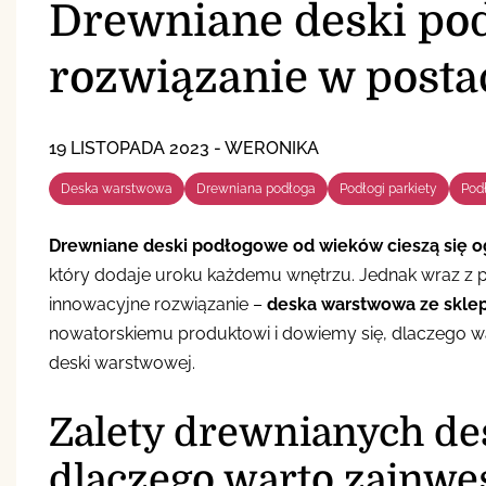
Drewniane deski po
rozwiązanie w posta
19 LISTOPADA 2023
-
WERONIKA
Deska warstwowa
Drewniana podłoga
Podłogi parkiety
Pod
Drewniane deski podłogowe od wieków cieszą się o
który dodaje uroku każdemu wnętrzu. Jednak wraz z 
innowacyjne rozwiązanie –
deska warstwowa ze sklep
nowatorskiemu produktowi i dowiemy się, dlaczego 
deski warstwowej.
Zalety drewnianych d
dlaczego warto zainwe