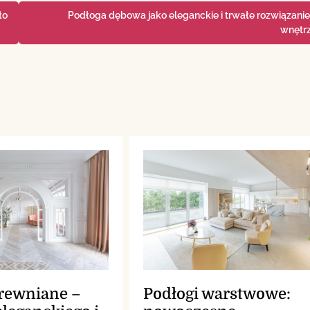
ło
Podłoga dębowa jako eleganckie i trwałe rozwiązanie
wnętr
drewniane –
Podłogi warstwowe: