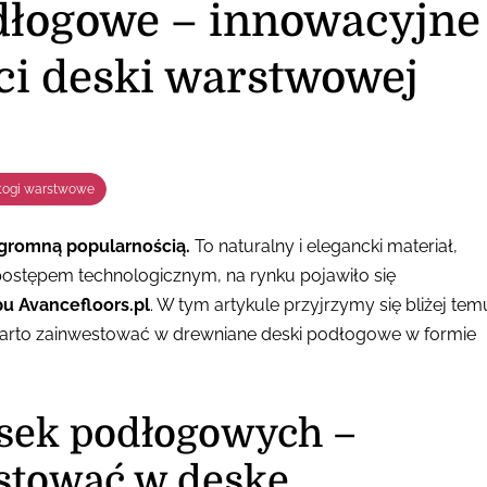
dłogowe – innowacyjne
ci deski warstwowej
łogi warstwowe
gromną popularnością.
To naturalny i elegancki materiał,
postępem technologicznym, na rynku pojawiło się
u Avancefloors.pl
. W tym artykule przyjrzymy się bliżej tem
warto zainwestować w drewniane deski podłogowe w formie
esek podłogowych –
stować w deskę