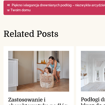
Nawigacja
Piękno i elegancja drewnianych podłóg – niezwykłe arcydzie
w Twoim domu
wpisu
Related Posts
Podłogi 
Zastosowanie i