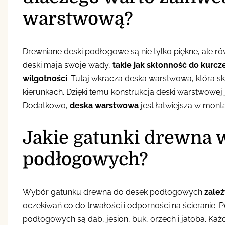
warstwową?
Drewniane deski podłogowe są nie tylko piękne, ale ró
deski mają swoje wady,
takie jak skłonność do kurcz
wilgotności
. Tutaj wkracza deska warstwowa, która s
kierunkach. Dzięki temu konstrukcja deski warstwowej j
Dodatkowo,
deska warstwowa
jest łatwiejsza w mon
Jakie gatunki drewna 
podłogowych?
Wybór gatunku drewna do desek podłogowych
zależ
oczekiwań co do trwałości i odporności na ścierani
podłogowych są dąb, jesion, buk, orzech i jatoba. Każd