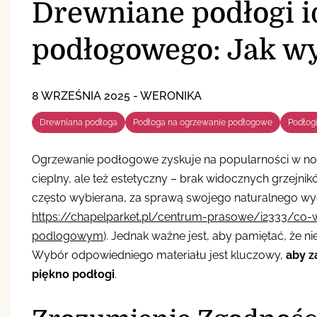
Drewniane podłogi i
podłogowego: Jak w
8 WRZEŚNIA 2025
-
WERONIKA
Drewniana podłoga
Podłoga na ogrzewanie podłogowe
Podłog
Ogrzewanie podłogowe zyskuje na popularności w no
cieplny, ale też estetyczny – brak widocznych grzejnik
często wybierana, za sprawą swojego naturalnego wyglą
https://chapelparket.pl/centrum-prasowe/i2333/co
podlogowym
). Jednak ważne jest, aby pamiętać, że n
Wybór odpowiedniego materiału jest kluczowy,
aby z
piękno podłogi
.