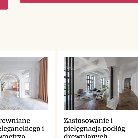
drewniane –
Zastosowanie i
eleganckiego i
pielęgnacja podłóg
 wnętrza
drewnianych