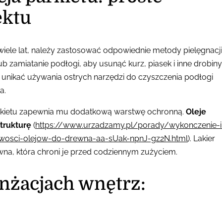
ektu
wiele lat, należy zastosować odpowiednie metody pielęgnacji
b zamiatanie podłogi, aby usunąć kurz, piasek i inne drobiny
y unikać używania ostrych narzędzi do czyszczenia podłogi
a.
arkietu zapewnia mu dodatkową warstwę ochronną.
Oleje
strukturę
(
https://www.urzadzamy.pl/porady/wykonczenie-i
ciwosci-olejow-do-drewna-aa-sUak-npnJ-gz2N.html
). Lakier
na, która chroni je przed codziennym zużyciem.
anżacjach wnętrz: