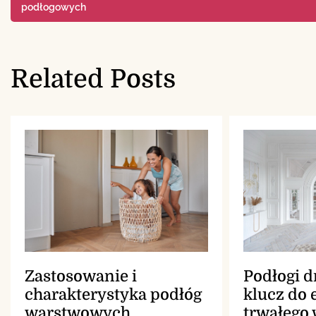
podłogowych
wpisu
Related Posts
Podłogi 
Zastosowanie i
klucz do 
charakterystyka podłóg
trwałego
warstwowych