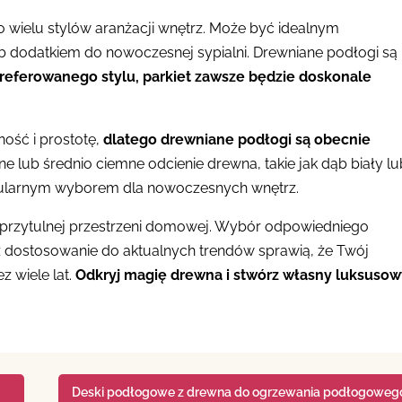
wielu stylów aranżacji wnętrz. Może być idealnym
b dodatkiem do nowoczesnej sypialni. Drewniane podłogi są
preferowanego stylu, parkiet zawsze będzie doskonale
ność i prostotę,
dlatego drewniane podłogi są obecnie
asne lub średnio ciemne odcienie drewna, takie jak dąb biały lu
popularnym wyborem dla nowoczesnych wnętrz.
 i przytulnej przestrzeni domowej. Wybór odpowiedniego
z dostosowanie do aktualnych trendów sprawią, że Twój
z wiele lat.
Odkryj magię drewna i stwórz własny luksusow
Deski podłogowe z drewna do ogrzewania podłogoweg