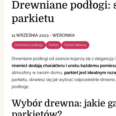
Drewniane podłogi: 
parkietu
11 WRZEŚNIA 2023
-
WERONIKA
Drewniana podłoga
Parkiet
Parkiet dębowy
Drewniane podłogi od zawsze kojarzą się z elegancją 
również dodają charakteru i uroku każdemu pomies
atmosfery w swoim domu,
parkiet jest idealnym roz
parkietu, dowiesz się jak wybrać odpowiednie drewno,
podłogę.
Wybór drewna: jakie ga
parkietów?