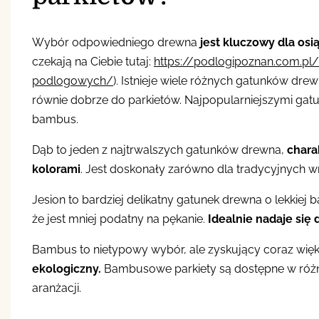
Wybór odpowiedniego drewna
jest kluczowy dla os
czekają na Ciebie tutaj:
https://podlogipoznan.com.pl
podlogowych/
). Istnieje wiele różnych gatunków dre
równie dobrze do parkietów. Najpopularniejszymi gatu
bambus.
Dąb to jeden z najtrwalszych gatunków drewna,
chara
kolorami
. Jest doskonały zarówno dla tradycyjnych wn
Jesion to bardziej delikatny gatunek drewna o lekkiej b
że jest mniej podatny na pękanie.
Idealnie nadaje się
Bambus to nietypowy wybór, ale zyskujący coraz wię
ekologiczny.
Bambusowe parkiety są dostępne w różnyc
aranżacji.