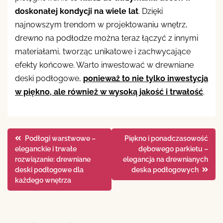
doskonałej kondycji na wiele lat
. Dzięki
najnowszym trendom w projektowaniu wnętrz,
drewno na podłodze można teraz łączyć z innymi
materiałami, tworząc unikatowe i zachwycające
efekty końcowe. Warto inwestować w drewniane
deski podłogowe,
ponieważ to nie tylko inwestycja
w piękno, ale również w wysoką jakość i trwałość
.
Nawigacja
Podłogi warstwowe –
Piękno i ponadczasowość
eleganckie i trwałe
dębowego parkietu –
wpisu
rozwiązanie: drewniane
elegancja na drewnianych
deski podłogowe dla
deska podłogowych
każdego wnętrza