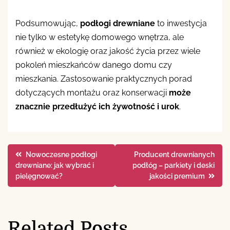
Podsumowując,
podłogi drewniane
to inwestycja
nie tylko w estetykę domowego wnętrza, ale
również w ekologię oraz jakość życia przez wiele
pokoleń mieszkańców danego domu czy
mieszkania. Zastosowanie praktycznych porad
dotyczących montażu oraz konserwacji
może
znacznie przedłużyć ich żywotność i urok
.
Nawigacja
Nowoczesne podłogi
Producent drewnianych
drewniane: jak wybrać i
podłóg – parkiety i deski
wpisu
pielęgnować?
jakości premium
Related Posts