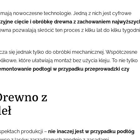
mają nowoczesne technologie. Jedną z nich jest cyfrowe
yzyjne cięcie i obróbkę drewna z zachowaniem najwyższyc
na pozwalają skrócić ten proces z kilku lat do kilku tygodni
za się jednak tylko do obróbki mechanicznej. Współczesne
owe, które ułatwiają montaż bez użycia kleju. To nie tylko
emontowanie podłogi w przypadku przeprowadzki czy
 Drewno z
eł
spektach produkcji –
nie inaczej jest w przypadku podłóg
owce z lasów zarządzanych zgodnie z zasadami