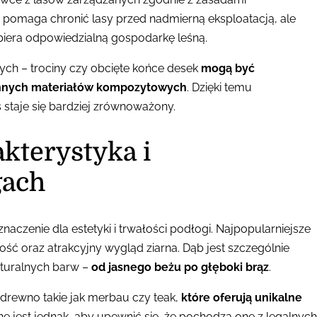
 pomaga chronić lasy przed nadmierną eksploatacją, ale
piera odpowiedzialną gospodarkę leśną.
ych – trociny czy obcięte końce desek
mogą być
 innych materiałów kompozytowych
. Dzięki temu
staje się bardziej zrównoważony.
kterystyka i
gach
zenie dla estetyki i trwałości podłogi. Najpopularniejsze
ość oraz atrakcyjny wygląd ziarna. Dąb jest szczególnie
aturalnych barw –
od jasnego beżu po głęboki brąz
.
rewno takie jak merbau czy teak,
które oferują unikalne
ne jest jednak, aby upewnić się, że pochodzą one z legalnych