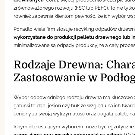
zrównoważonego rozwoju (FSC lub PEFC). To nie tylko
również zapewnia klientom pewność, że ich wybór ws
Ponadto wiele firm stosuje recykling odpadów drzewn
wykorzystane do produkcji pelletu drzewnego lub
minimalizowane są odpady produkcyjne a cały proces 
Rodzaje Drewna: Chara
Zastosowanie w Podło
Wybór odpowiedniego rodzaju drewna ma kluczowe znac
gatunki to dąb, jesion czy buk ze względu na ich tward
ceniony za swoją wytrzymałość oraz bogatą paletę n
Innym interesującym wyborem może być egzotyczne d
wzory ziarna oraz wysoką odporność na wilgoć
. Waż