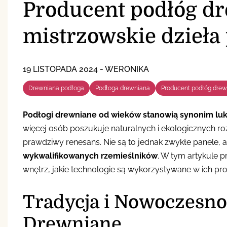
Producent podłóg d
mistrzowskie dzieła
19 LISTOPADA 2024
-
WERONIKA
Drewniana podłoga
Podłoga drewniana
Producent podłóg dre
Podłogi drewniane od wieków stanowią synonim luksu
więcej osób poszukuje naturalnych i ekologicznych 
prawdziwy renesans. Nie są to jednak zwykłe panele, a
wykwalifikowanych rzemieślników
. W tym artykule p
wnętrz, jakie technologie są wykorzystywane w ich pro
Tradycja i Nowoczesnoś
Drewniane