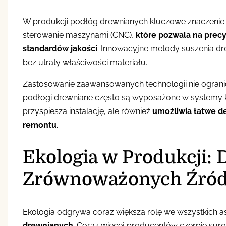
W produkcji podłóg drewnianych kluczowe znaczenie 
sterowanie maszynami (CNC),
które pozwala na prec
standardów jakości
. Innowacyjne metody suszenia drew
bez utraty właściwości materiału.
Zastosowanie zaawansowanych technologii nie ogranic
podłogi drewniane często są wyposażone w systemy klik
przyspiesza instalację, ale również
umożliwia łatwe d
remontu
.
Ekologia w Produkcji:
Zrównoważonych Źród
Ekologia odgrywa coraz większą rolę we wszystkich a
drewnianych
. Coraz więcej producentów czerpie sur