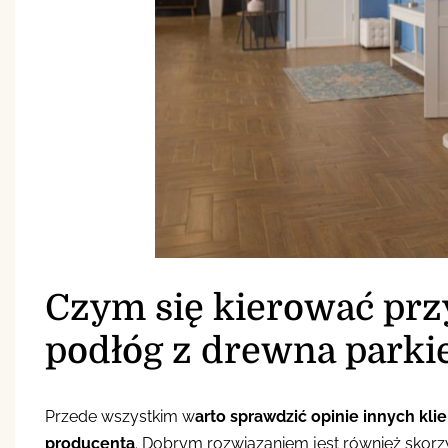
Czym się kierować pr
podłóg z drewna parki
Przede wszystkim w
arto sprawdzić opinie innych kli
producenta
. Dobrym rozwiązaniem jest również skorzy