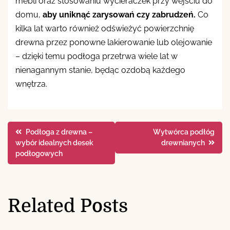
mebli oraz stosowaniu wycieraczek przy wejściu do
domu,
aby uniknąć zarysowań czy zabrudzeń.
Co
kilka lat warto również odświeżyć powierzchnię
drewna przez ponowne lakierowanie lub olejowanie
– dzięki temu podłoga przetrwa wiele lat w
nienagannym stanie, będąc ozdobą każdego
wnętrza.
Nawigacja
Podłoga z drewna –
Wytwórca podłóg
wybór idealnych desek
drewnianych
wpisu
podłogowych
Related Posts