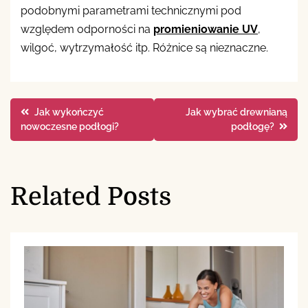
podobnymi parametrami technicznymi pod
względem odporności na
promieniowanie UV
,
wilgoć, wytrzymałość itp. Różnice są nieznaczne.
Nawigacja
Jak wykończyć
Jak wybrać drewnianą
nowoczesne podłogi?
podłogę?
wpisu
Related Posts